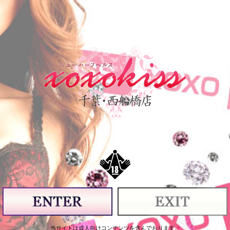
12:00
11:00
OPEN
（ 電話受付
～）
090-6748-3209
ホーム
料金システム
キャスト一覧
出勤情報
写メ日記
☆
クレジットカートがご利用いただけます☆
2026/08/08 04:03
当店のクレジットカード決済はリンク型決済となります
カード決済をご希望の際は、ご予約時にお知らせください
お客様専用の決済用URLを発行いたします
当サイトは成人向けコンテンツを含んでおります。