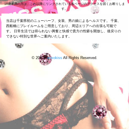
料金を決定⇒決済リンクをSMSで送信⇒決済⇒ご予約完了
18歳未満の方は、これ以降にリンクされている各ページのアクセスを固くお断りしま
となります
す。
カード決済時に電話番号、メールアドレスが必要となります
当店は千葉県初のニューハーフ、女装、男の娘によるヘルスです。 千葉、
ご予約時のお電話番号をご入力ください
西船橋にプレイルームをご用意しており、周辺エリアへの出張も可能で
失敗が3回続くようでしたら、現金または
す。 日常生活では得られない興奮と快感で貴方の性癖を開放し、後戻りの
できない特別な世界へご案内いたします。
別のクレジットカードでのご利用をお願いします
クレジットカードのご利用枠が残っている場合でも
決済ができない場合がございます
不正利用防止の為、身分証のご提示をお願いしております
© 2017 -
xoxokiss
All Rights Reserved.
クレジットカード会社からの請求書には当店の名前は記載されず
クレジットカスタマーセンターの番号になります
所定の決済手数料をご利用金額に上乗せ致します
決済完了後に、お客様のご都合によるキャンセル・コース変更での
決済取り消しは手数料が発生します
ニューハーフヘルス xoxokiss 千葉店
☆ ホ テ ル リ ス ト ( 千
ニュース一覧
☆☆ ☂ 雨 割 り ☂ ☆☆
葉 店 エ リ ア ) ☆
最
新情報